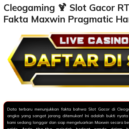
Cleogaming 🍹 Slot Gacor R
Fakta Maxwin Pragmatic Hari
Data terbaru menunjukkan fakta bahwa Slot Gacor di Cleog
angka yang sangat jarang ditemukan! Ini adalah bukti nyat
kami sedang longgar dan siap mengeluarkan Maxwin secara berk