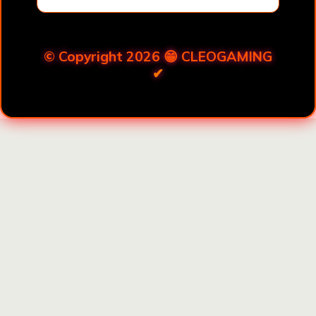
© Copyright 2026 😁
CLEOGAMING
✔