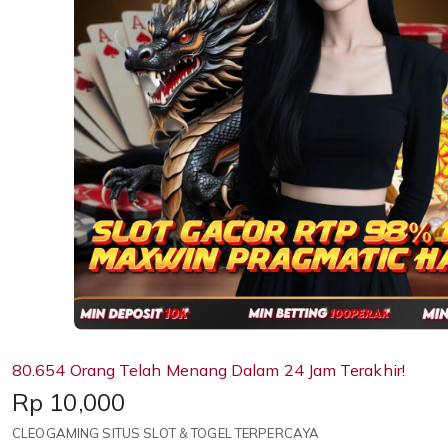
80.654 Orang Telah Menang Dalam 24 Jam Terakhir!
Price:
Rp 10,000
CLEOGAMING SITUS SLOT & TOGEL TERPERCAYA