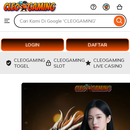
CLEOGAMING
Skip
to
Search
Browse
ontent
for
items
or
shops
LOGIN
DAFTAR
CLEOGAMING
CLEOGAMING
CLEOGAMING
TOGEL
SLOT
LIVE CASINO